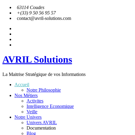
Aller
63114 Coudes
au
+(33) 9 50 56 95 57
contenu
contact@avril-solutions.com
facebook
twitter
instagram
linkedin
AVRIL Solutions
La Maitrise Stratégique de vos Informations
Accueil
Notre Philosophie
Nos Métiers
Activites
Intelligence Economique
Veille
Notre Univers
Univers AVRIL
Documentation
Blog