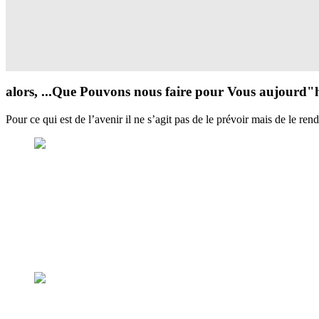
alors, ...Que Pouvons nous faire pour Vous aujourd"
Pour ce qui est de l’avenir il ne s’agit pas de le prévoir mais de le re
Intelligence Economique et Stratégique
Comprendre - Entreprendre
Missions et Étude de l'environnement - Intelligence de Situation
Plaquette Intelligence Economique
Veille et Maitrise de l'Information Stratégique