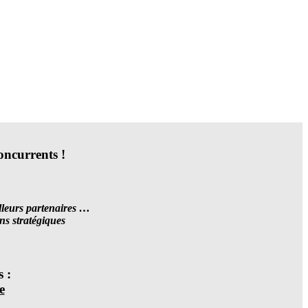
oncurrents !
illeurs partenaires …
ns stratégiques
 :
e