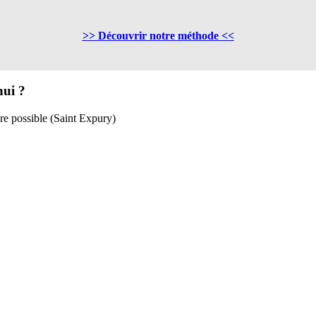
>> Découvrir notre méthode <<
hui ?
ndre possible (Saint Expury)