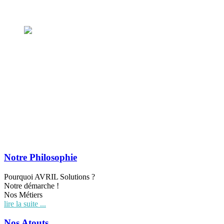
Intelligence des Risques - Gestion des Risques
Plaquette Gestion des Risques
Conseil - Partenariat
Entreprendre
Accompagnement - Conseil - Assistance
Plaquette Conseil - Partenariat
Notre Philosophie
Pourquoi AVRIL Solutions ?
Notre démarche !
Nos Métiers
lire la suite ...
Nos Atouts