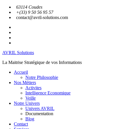
Aller
63114 Coudes
au
+(33) 9 50 56 95 57
contenu
contact@avril-solutions.com
facebook
twitter
instagram
linkedin
AVRIL Solutions
La Maitrise Stratégique de vos Informations
Accueil
Notre Philosophie
Nos Métiers
Activites
Intelligence Economique
Veille
Notre Univers
Univers AVRIL
Documentation
Blog
Contact